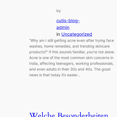
by
cutis-blog-
admin
in
Uncategorized
“Why am I still getting acne even after trying face
washes, home remedies, and trending skincare
products?” If this sounds familiar, you’re not alone.
Acne is one of the most common skin concerns in
India, affecting teenagers, working professionals,
and even adults in their 30s and 40s. The good
news is that today it’s easier…
Welche Besonderheiten