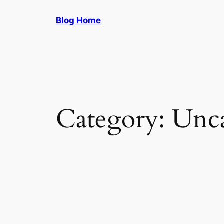
Skip
Blog Home
to
content
Category:
Unca