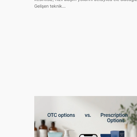
Gelişen teknik…