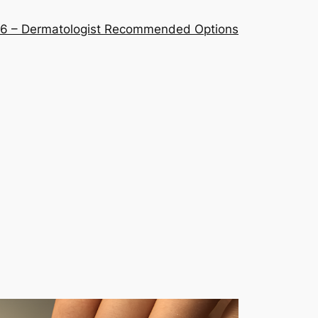
026 – Dermatologist Recommended Options